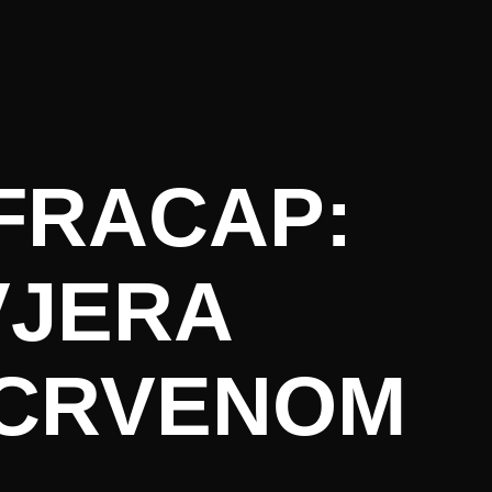
FRACAP:
VJERA
ACRVENOM